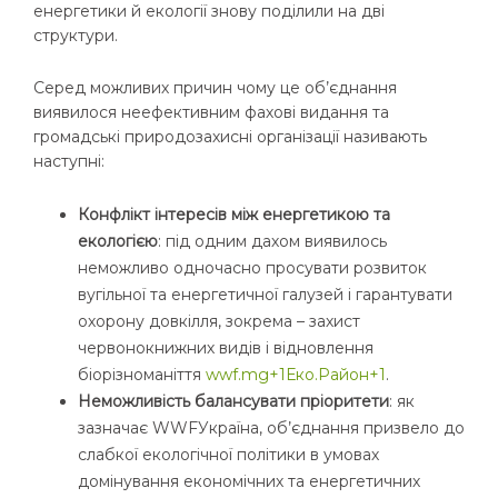
енергетики й екології знову поділили на дві
структури.
Серед можливих причин чому це об’єднання
виявилося неефективним фахові видання та
громадські природозахисні організації називають
наступні:
Конфлікт інтересів між енергетикою та
екологією
: під одним дахом виявилось
неможливо одночасно просувати розвиток
вугільної та енергетичної галузей і гарантувати
охорону довкілля, зокрема – захист
червонокнижних видів і відновлення
біорізноманіття
wwf.mg+1Еко.Район+1
.
Неможливість балансувати пріоритети
: як
зазначає WWFУкраїна, об’єднання призвело до
слабкої екологічної політики в умовах
домінування економічних та енергетичних