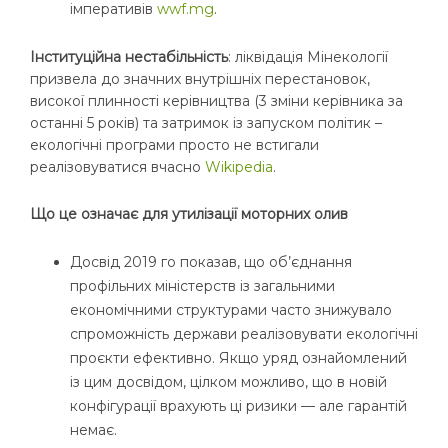
імперативів
wwf.mg
.
Інституційна нестабільність
: ліквідація Мінекології
призвела до значних внутрішніх перестановок,
високої плинності керівництва (3 зміни керівника за
останні 5 років) та затримок із запуском політик –
екологічні програми просто не встигали
реалізовуватися вчасно
W
ikipedia
.
Що це означає для утилізації моторних олив
Досвід 2019 го показав, що об’єднання
профільних міністерств із загальними
економічними структурами часто знижувало
спроможність держави реалізовувати екологічні
проєкти ефективно. Якщо уряд ознайомлений
із цим досвідом, цілком можливо, що в новій
конфігурації врахують ці ризики — але гарантій
немає.