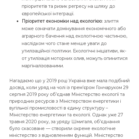
пріоритетів та ризик регресу на шляху до
європейської інтеграції.
Пріоритет економіки над екологією
: злиття
може означати домінування економічного або
аграрного бачення над екологічною частиною,
наслідком чого стане менше уваги до
утилізаційної політики. Екологічні ініціативи, як-
от утилізація моторних олив, можуть опинитися
маргіналізованими.
Нагадаємо що у 2019 році Україна вже мала подібний
досвід, коли уряд на чолі із прем’єром Гончаруком 29
серпня 2019 року об’єднав Міністерство екології та
природних ресурсів з Міністерством енергетики і
вугільної промисловості в єдину структуру –
Міністерство енергетики та екології. Однак уже 27
травня 2020 року, за уряду Шмигаля, об’єднання
було скасоване — створили окреме екологічне
міністерство з відновленням функцій. Міністерство