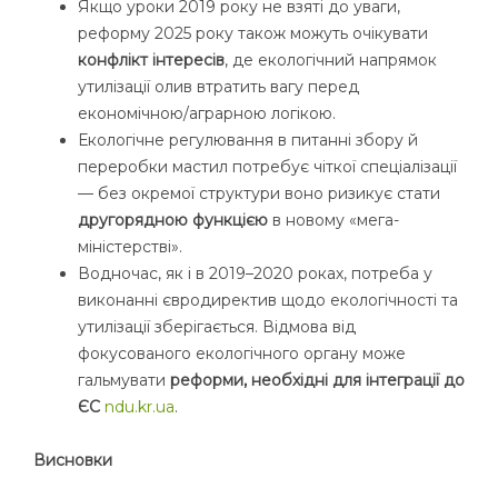
Якщо уроки 2019 року не взяті до уваги,
реформу 2025 року також можуть очікувати
конфлікт інтересів
, де екологічний напрямок
утилізації олив втратить вагу перед
економічною/аграрною логікою.
Екологічне регулювання в питанні збору й
переробки мастил потребує чіткої спеціалізації
— без окремої структури воно ризикує стати
другорядною функцією
в новому «мега-
міністерстві».
Водночас, як і в 2019–2020 роках, потреба у
виконанні євродиректив щодо екологічності та
утилізації зберігається. Відмова від
фокусованого екологічного органу може
гальмувати
реформи, необхідні для інтеграції до
ЄС
ndu.kr.ua
.
Висновки