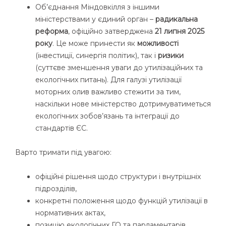
Об’єднання Міндовкілля з іншими
міністерствами у єдиний орган –
радикальна
реформа
, офіційно затверджена
21 липня 2025
року
. Це може принести як
можливості
(інвестиції, синергія політик), так і
ризики
(суттєве зменшення уваги до утилізаційних та
екологічних питань). Для галузі утилізації
моторних олив важливо стежити за тим,
наскільки нове міністерство дотримуватиметься
екологічних зобов’язань та інтеграції до
стандартів ЄС.
Варто тримати під увагою:
офіційні рішення щодо структури і внутрішніх
підрозділів,
конкретні положення щодо функцій утилізації в
нормативних актах,
позицію екологічних ГО та парламентарів.