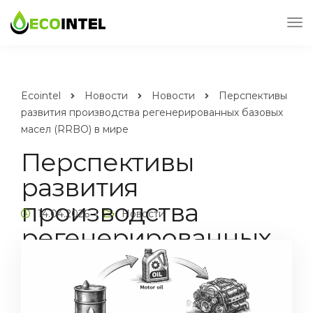
Ecointel
Новости
Новости
Перспективы
развития производства регенерированных базовых
масел (RRBO) в мире
Перспективы
развития
производства
14.04.2026
Новости
регенерированных
базовых масел
(RRBO) в мире